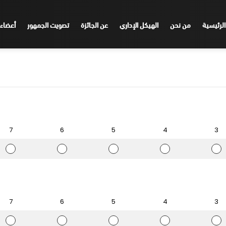
الرئيسية
من نحن
الهيكل الإداري
عن الجائزة
تصويت الجمهور
أعضاء 
7
6
5
4
3
ا
ا
ا
ا
ا
ل
ل
ل
ل
ل
ت
ت
ت
ت
ت
ق
ق
ق
ق
ق
ي
ي
ي
ي
ي
ي
ي
ي
ي
ي
م
م
م
م
م
7
6
5
4
3
7
6
5
4
3
ا
ا
ا
ا
ا