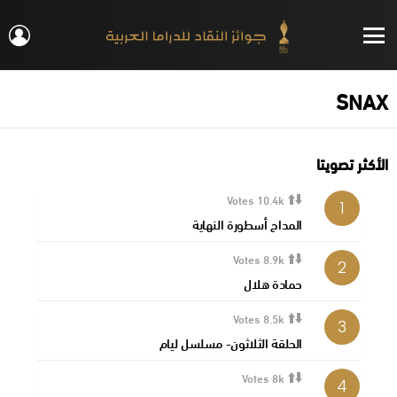
IN
Menu
SNAX
الأكثر تصويتا
Votes
10.4k
المداح أسطورة النهاية
Votes
8.9k
حمادة هلال
Votes
8.5k
الحلقة الثلاثون- مسلسل ليام
Votes
8k