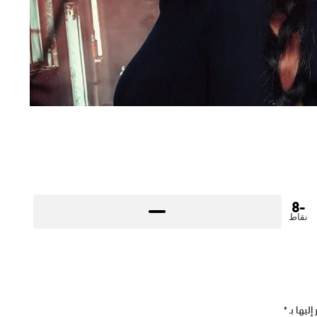
-8
نقاط
إليها بـ
*