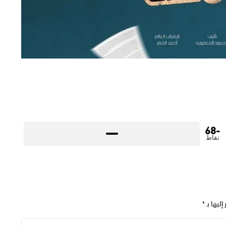
-68
نقاط
إليها بـ
*