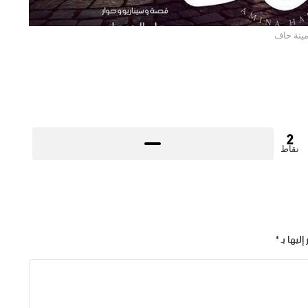
مينة حاف
2
نقاط
إليها بـ
*