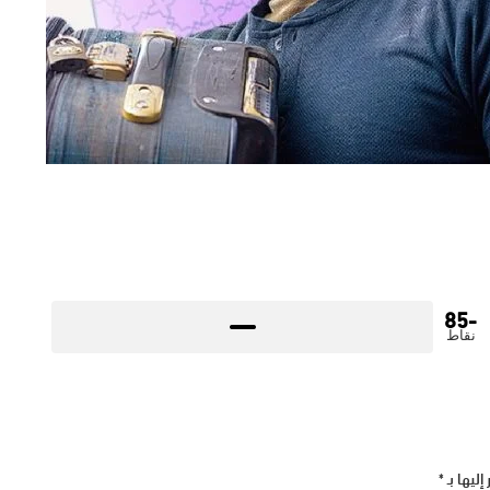
-85
نقاط
إليها بـ
*