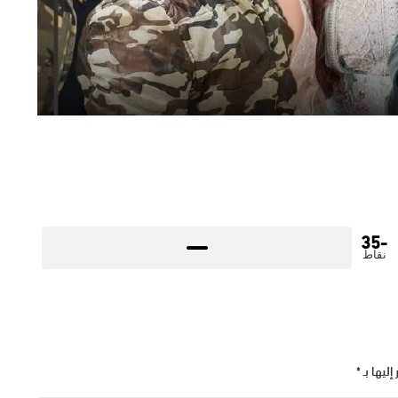
-35
نقاط
إليها بـ
*