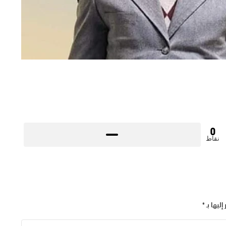
0
نقاط
إليها بـ
*