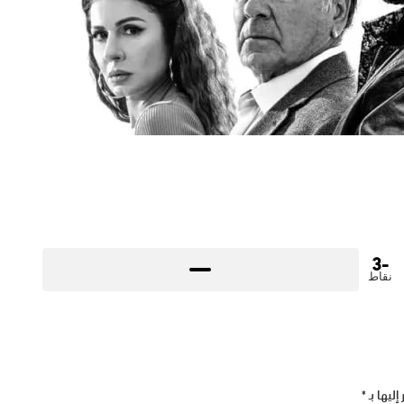
-3
نقاط
إليها بـ
*